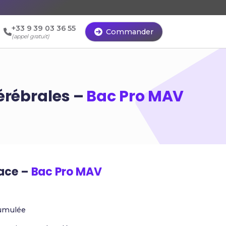
+33 9 39 03 36 55
Commander
(appel gratuit)
érébrales –
Bac Pro MAV
cace –
Bac Pro MAV
umulée