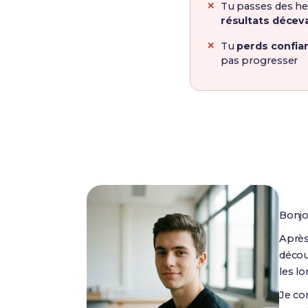
Tu passes des he
résultats décev
Tu
perds confia
pas progresser
Bonjo
Aprè
décou
les l
Je com