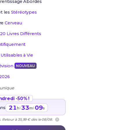
prentissage Abordés
t les
Stéréotypes
re
Cerveau
 20 Livres Différents
ntifiquement
e
Utilisables à Vie
évision
NOUVEAU
2026
 unique
ndredi -50% !
21
33
08
ans
:
:
h
m
s
. Retour à 35,99 € dès le 08/08.
?