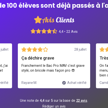
de 100 élèves sont déjà passés à l'
Avis
Clients
4,4 • 22 Avis
juillet
28 juillet
Ça déchire grave
Trè
, j’ai
Franchement le Bac Pro MAV c’est grave
On fa
et
stylé, on bricole mais façon pro 😎
menui
bien 
érifié
Rayane M.
Achat vérifié
Camil
Une note de
4,4
sur
5
sur la base de
22 avis
.
Rédiger un avis