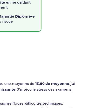
vite
en ne gardant
iment
Garantie Diplômé•e
o risque
ec une moyenne de
13,80 de moyenne
, j’ai
hissante
. J’ai vécu le stress des examens,
signes floues, difficultés techniques,