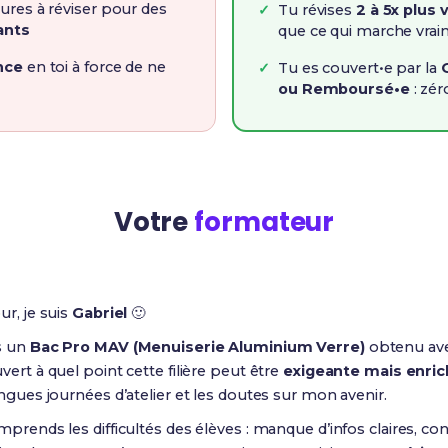
ures à réviser pour des
Tu révises
2 à 5x plus 
ants
que ce qui marche vra
nce
en toi à force de ne
Tu es couvert•e par la
ou Remboursé•e
: zér
Votre
formateur
ur, je suis
Gabriel
🙂
s un
Bac Pro MAV (Menuiserie Aluminium Verre)
obtenu av
vert à quel point cette filière peut être
exigeante mais enric
ongues journées d’atelier et les doutes sur mon avenir.
prends les difficultés des élèves : manque d’infos claires, con