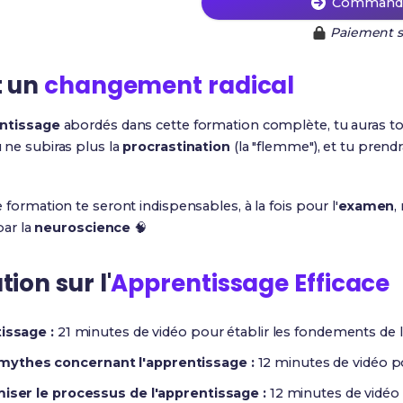
Commande
Paiement s
t un
changement radical
entissage
abordés dans cette formation complète, tu auras to
tu ne subiras plus la
procrastination
(la "flemme"), et tu prendr
formation te seront indispensables, à la fois pour l'
examen
,
par la
neuroscience
🧠
ion sur l'
Apprentissage Efficace
issage :
21 minutes de vidéo pour établir les fondements de 
mythes concernant l'apprentissage :
12 minutes de vidéo po
miser le processus de l'apprentissage :
12 minutes de vidéo