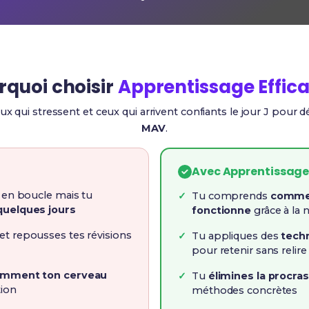
rquoi choisir
Apprentissage Effic
ux qui stressent et ceux qui arrivent confiants le jour J pour 
MAV
.
Avec Apprentissage
s en boucle mais tu
Tu comprends
commen
quelques jours
fonctionne
grâce à la 
et repousses tes révisions
Tu appliques des
tech
pour retenir sans relire 
mment ton cerveau
Tu
élimines la procras
tion
méthodes concrètes