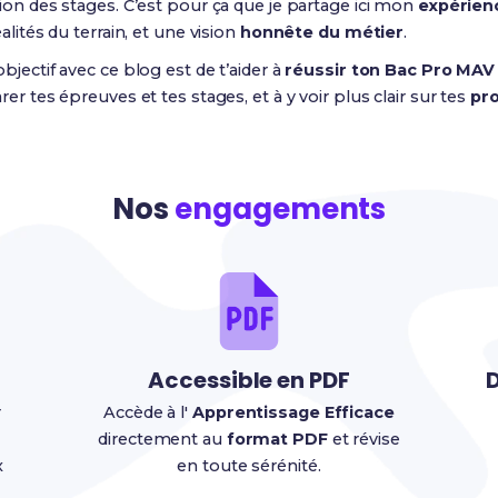
ion des stages. C’est pour ça que je partage ici mon
expérien
alités du terrain, et une vision
honnête du métier
.
bjectif avec ce blog est de t’aider à
réussir ton Bac Pro MAV
er tes épreuves et tes stages, et à y voir plus clair sur tes
pro
Nos
engagements
Accessible en PDF
D
r
Accède à l'
Apprentissage Efficace
directement au
format PDF
et révise
x
en toute sérénité.