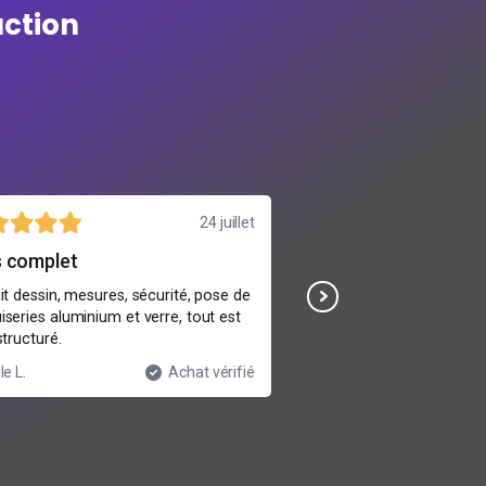
action
24 juillet
s complet
Un peu chargé
it dessin, mesures, sécurité, pose de
Programme intéressant m
series aluminium et verre, tout est
de théorie d’un coup, j’a
structuré.
de pratique.
le L.
Achat vérifié
Aymeric M.