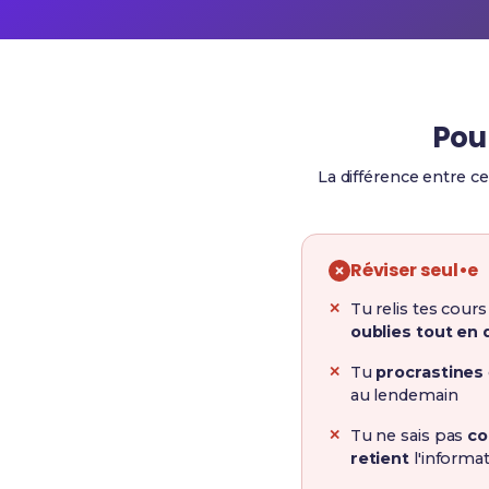
Pou
La différence entre ce
Réviser seul•e
Tu relis tes cour
oublies tout en 
Tu
procrastines
au lendemain
Tu ne sais pas
co
retient
l'informa