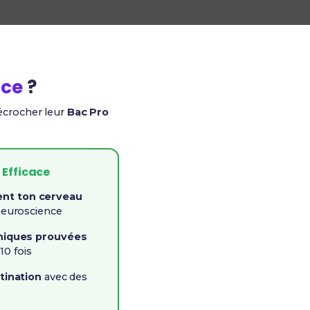
ace
?
décrocher leur
Bac Pro
 Efficace
t ton cerveau
neuroscience
niques prouvées
10 fois
tination
avec des