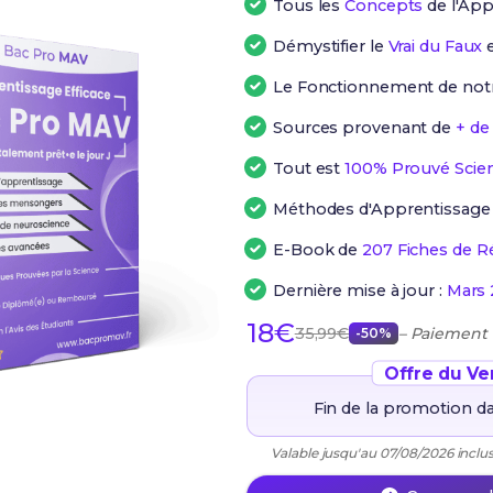
Tous les
Concepts
de l'Ap
Démystifier le
Vrai du Faux
e
Le Fonctionnement de not
Sources provenant de
+ de
Tout est
100% Prouvé Scie
Méthodes d'Apprentissag
E-Book de
207 Fiches de R
Dernière mise à jour :
Mars 
18€
35,99€
– Paiement
-50%
Offre du Ve
Fin de la promotion d
Valable jusqu'au 07/08/2026 inclus