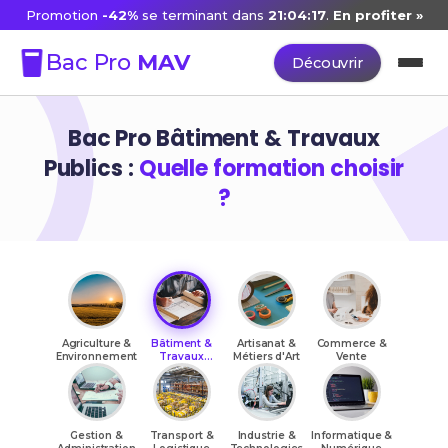
Promotion
-42%
se terminant dans
21:04:17
.
En profiter »
Bac Pro
MAV
Découvrir
Bac Pro Bâtiment & Travaux
Publics :
Quelle formation choisir
?
Agriculture &
Bâtiment &
Artisanat &
Commerce &
Environnement
Travaux
Métiers d'Art
Vente
Publics
Gestion &
Transport &
Industrie &
Informatique &