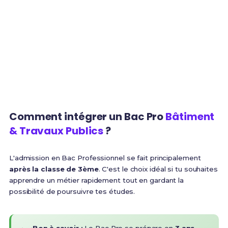
3 ans
95%
Durée de la formation
Taux d'embauche
1 800€
BTS
Salaire net débutant
Poursuite d'études
Comment intégrer un Bac Pro
Bâtiment
& Travaux Publics
?
L'admission en Bac Professionnel se fait principalement
après la classe de 3ème
. C'est le choix idéal si tu souhaites
apprendre un métier rapidement tout en gardant la
possibilité de poursuivre tes études.