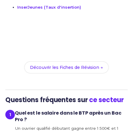
InserJeunes (Taux d'insertion)
Prêt(e) à réviser ?
Accède à nos Fiches de Révision complètes pour
réussir ton Bac Pro MAV et assure ta réussite dans le
secteur Bâtiment & Travaux Publics.
Découvrir les Fiches de Révision →
Questions fréquentes sur
ce secteur
Quel est le salaire dans le BTP après un Bac
Pro ?
Un ouvrier qualifié débutant gagne entre 1 500€ et 1