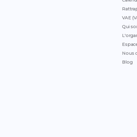
Calend
Rattra
VAE (V
Qui s
L'org
Espac
Nous c
Blog