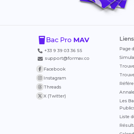
Liens
Bac Pro
MAV
Page d
+33 9 39 03 36 55
Simula
support@formav.co
Trouve
Facebook
Trouve
Instagram
Référen
Threads
Annale
X (Twitter)
Les Ba
Public
Liste 
Résult