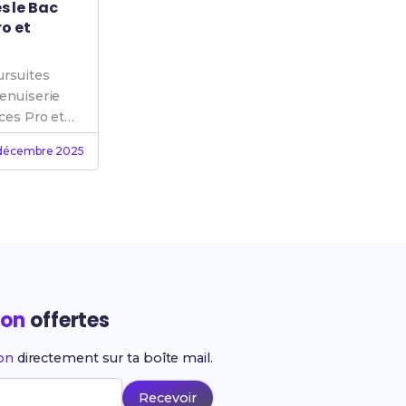
s le Bac
ro et
ursuites
enuiserie
ces Pro et
décembre 2025
ion
offertes
ion
directement sur ta boîte mail.
Recevoir