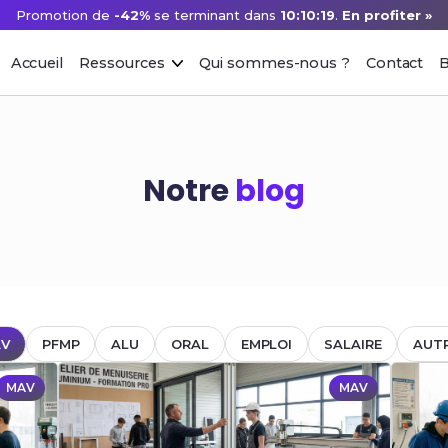
Promotion de
-42%
se terminant dans
10:10:19
.
En profiter »
Accueil
Ressources
Qui sommes-nous ?
Contact
B
Notre
blog
V
PFMP
ALU
ORAL
EMPLOI
SALAIRE
AUT
MAV
MAV