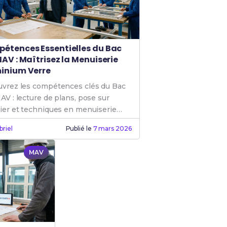
étences Essentielles du Bac
MAV : Maîtrisez la Menuiserie
inium Verre
vrez les compétences clés du Bac
AV : lecture de plans, pose sur
ier et techniques en menuiserie
nium verre pour réussir.
briel
Publié le
7 mars 2026
MAV