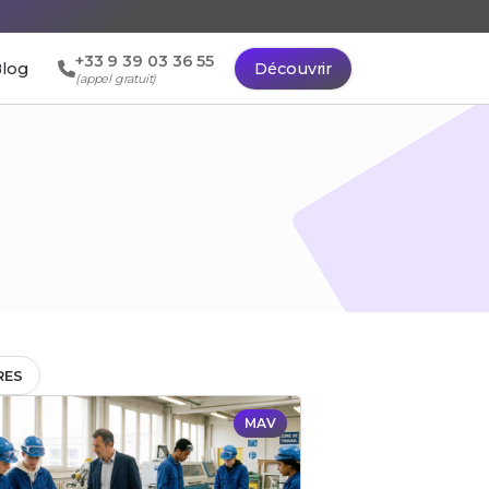
+33 9 39 03 36 55
log
Découvrir
(appel gratuit)
RES
MAV