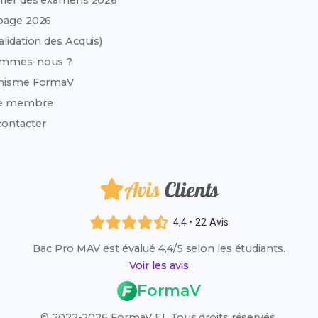
rier des examens 2026
page 2026
alidation des Acquis)
ommes-nous ?
anisme FormaV
e membre
ontacter
Avis
Clients
4,4 • 22 Avis
Bac Pro MAV est évalué 4,4/5 selon les étudiants.
Voir les avis
FormaV
© 2022-2026 FormaV EI. Tous droits réservés.