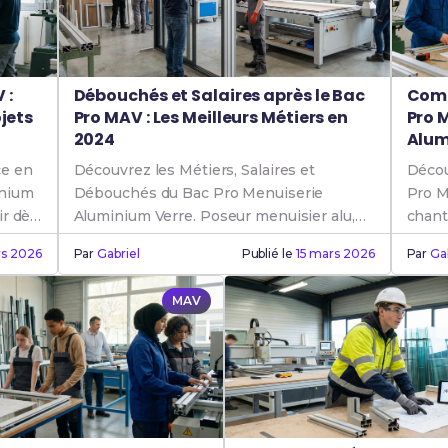
 :
Débouchés et Salaires après le Bac
Comp
jets
Pro MAV : Les Meilleurs Métiers en
Pro 
2024
Alum
ce en
Découvrez les Métiers, Salaires et
Décou
inium
Débouchés du Bac Pro Menuiserie
Pro M
ir dès
Aluminium Verre. Poseur menuisier alu,
chant
façadier, technicien : votre Carrière vous
alumi
rs 2026
Par
Gabriel
Publié le
15 mars 2026
Par
Ga
attend !
MAV