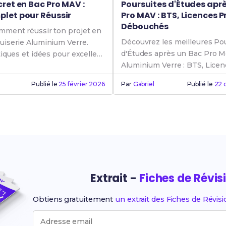
ret en Bac Pro MAV :
Poursuites d'Études aprè
let pour Réussir
Pro MAV : BTS, Licences P
Débouchés
ment réussir ton projet en
Découvrez les meilleures Po
iserie Aluminium Verre.
d'Études après un Bac Pro M
iques et idées pour exceller
Aluminium Verre : BTS, Licen
conseils Parcoursup.
Publié le
25 février 2026
Par
Gabriel
Publié le
22 
Extrait -
Fiches de Révis
Obtiens gratuitement
un extrait des Fiches de Révis
Adresse email