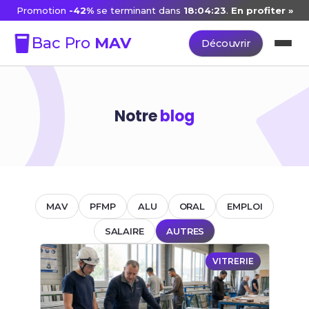
Promotion
-42%
se terminant dans
18:04:23
.
En profiter »
Bac Pro
MAV
Découvrir
Notre
blog
MAV
PFMP
ALU
ORAL
EMPLOI
SALAIRE
AUTRES
VITRERIE