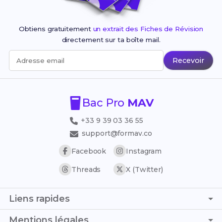
Obtiens gratuitement
un extrait des Fiches de Révision
directement sur ta boîte mail.
Recevoir
Adresse email
Bac Pro
MAV
+33 9 39 03 36 55
support@formav.co
Facebook
Instagram
Threads
X (Twitter)
Liens rapides
Page d'accueil
Mentions légales