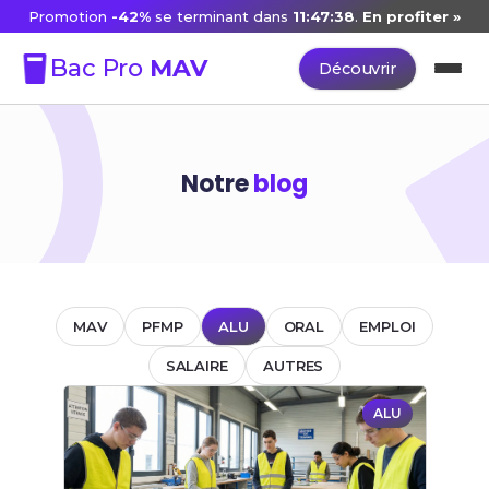
Promotion
-42%
se terminant dans
11:47:38
.
En profiter »
Bac Pro
MAV
Découvrir
Notre
blog
MAV
PFMP
ALU
ORAL
EMPLOI
SALAIRE
AUTRES
ALU